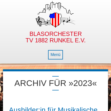
BLASORCHESTER
TV 1882 RUNKEL E.V.
Menü
NEWS
ARCHIV FÜR »2023«
BLASORCHESTER
NACHWUCHS
GESCHICHTE
DIE BLECHBÜX’N
DIRIGENT
BAMBINO- & JUGENDORCHESTER
Ausbilder:in für Musikalische