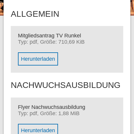
KONTAKT
MUSIKER
AUSBILDUNG
ALLGEMEIN
MUSIKALISCHE FRÜHERZIEHUNG
BLOCKFLÖTE
Mitgliedsantrag TV Runkel
PERCUSSION
Typ: pdf, Größe: 710,69 KiB
INSTRUMENTAL
Herunterladen
NACHWUCHSAUSBILDUNG
Flyer Nachwuchsausbildung
Typ: pdf, Größe: 1,88 MiB
Herunterladen