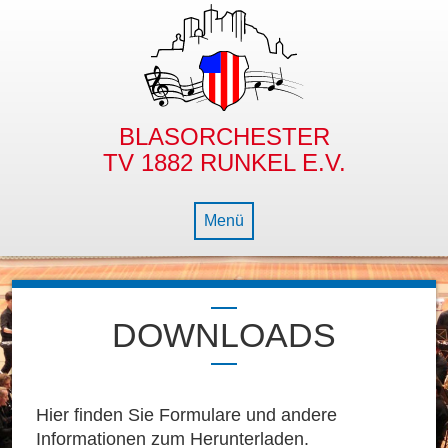
BLASORCHESTER
TV 1882 RUNKEL E.V.
Menü
NEWS
DOWNLOADS
BLASORCHESTER
NACHWUCHS
GESCHICHTE
DIE BLECHBÜX’N
DIRIGENT
BAMBINO- & JUGENDORCHESTER
Hier finden Sie Formulare und andere
Informationen zum Herunterladen.