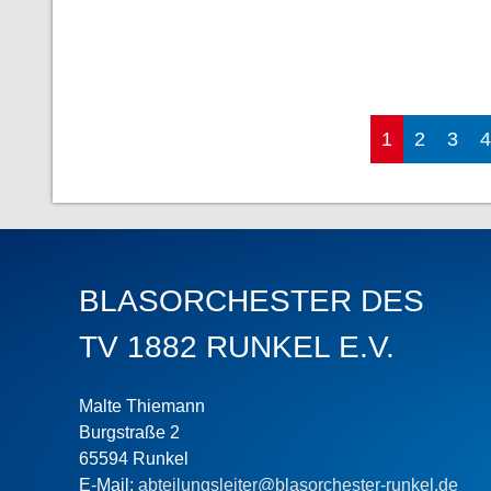
1
2
3
4
BLASORCHESTER DES
TV 1882 RUNKEL E.V.
Malte Thiemann
Burgstraße 2
65594 Runkel
E-Mail:
abteilungsleiter@blasorchester-runkel.de