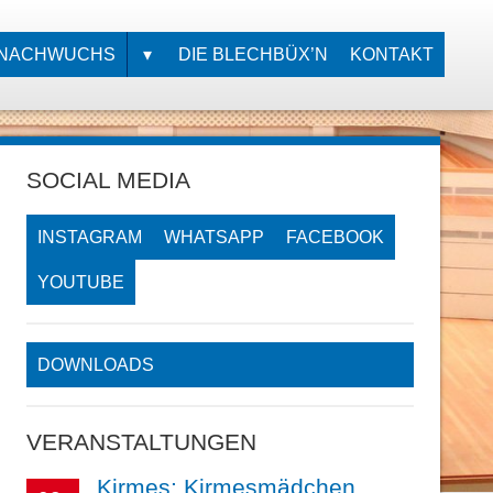
NACHWUCHS
DIE BLECHBÜX’N
KONTAKT
BAMBINO- &
JUGENDORCHESTER
AUSBILDUNG
SOCIAL MEDIA
MUSIKALISCHE
FRÜHERZIEHUNG
INSTAGRAM
WHATSAPP
FACEBOOK
BLOCKFLÖTE
YOUTUBE
PERCUSSION
DOWNLOADS
INSTRUMENTAL
VERANSTALTUNGEN
Kirmes: Kirmesmädchen