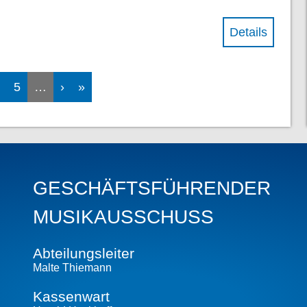
Details
5
…
›
»
GESCHÄFTS­FÜHRENDER
MUSIKAUSSCHUSS
Abteilungs­leiter
Malte Thiemann
Kassenwart