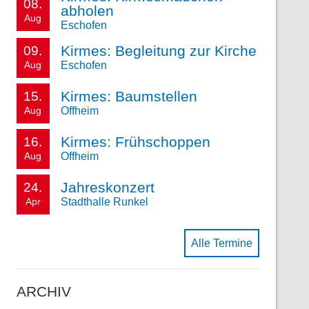
08.
abholen
Aug
Eschofen
Kirmes: Begleitung zur Kirche
09.
Aug
Eschofen
Kirmes: Baumstellen
15.
Aug
Offheim
Kirmes: Frühschoppen
16.
Aug
Offheim
Jahreskonzert
24.
Apr
Stadthalle Runkel
Alle Termine
ARCHIV