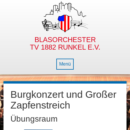
BLASORCHESTER
TV 1882 RUNKEL E.V.
Menü
NEWS
Burgkonzert und Großer
BLASORCHESTER
Zapfenstreich
NACHWUCHS
GESCHICHTE
Übungsraum
DIE BLECHBÜX’N
DIRIGENT
BAMBINO- & JUGENDORCHESTER