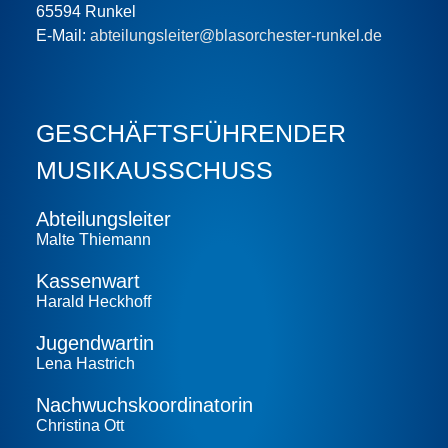
65594 Runkel
E-Mail:
abteilungsleiter@blasorchester-runkel.de
GESCHÄFTS­FÜHRENDER
MUSIKAUSSCHUSS
Abteilungs­leiter
Malte Thiemann
Kassenwart
Harald Heckhoff
Jugendwartin
Lena Hastrich
Nachwuchs­koordinatorin
Christina Ott