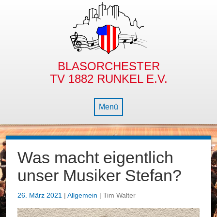
BLASORCHESTER
TV 1882 RUNKEL E.V.
Menü
NEWS
Was macht eigentlich
BLASORCHESTER
unser Musiker Stefan?
NACHWUCHS
GESCHICHTE
26. März 2021
|
Allgemein
| Tim Walter
DIE BLECHBÜX’N
DIRIGENT
BAMBINO- & JUGENDORCHESTER