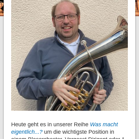
KONTAKT
MUSIKER
AUSBILDUNG
MUSIKALISCHE FRÜHERZIEHUNG
BLOCKFLÖTE
PERCUSSION
INSTRUMENTAL
Heute geht es in unserer Reihe
Was macht
eigentlich...?
um die wichtigste Position in