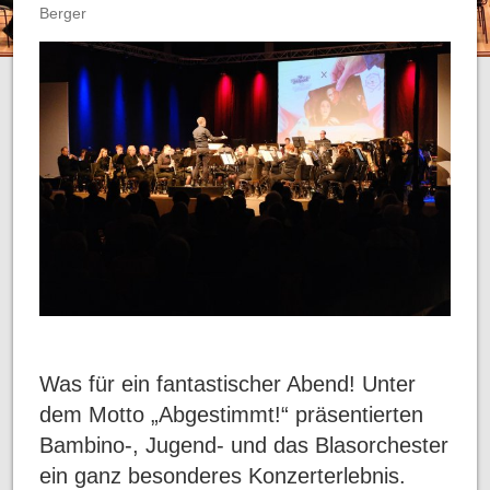
KONTAKT
MUSIKER
AUSBILDUNG
Berger
MUSIKALISCHE FRÜHERZIEHUNG
BLOCKFLÖTE
PERCUSSION
INSTRUMENTAL
Was für ein fantastischer Abend! Unter
dem Motto „Abgestimmt!“ präsentierten
Bambino-, Jugend- und das Blasorchester
ein ganz besonderes Konzerterlebnis.