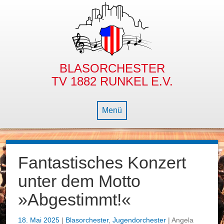
BLASORCHESTER
TV 1882 RUNKEL E.V.
Menü
NEWS
Fantastisches Konzert
BLASORCHESTER
unter dem Motto
NACHWUCHS
GESCHICHTE
»Abgestimmt!«
DIE BLECHBÜX’N
DIRIGENT
BAMBINO- & JUGENDORCHESTER
18. Mai 2025
|
Blasorchester
,
Jugendorchester
| Angela