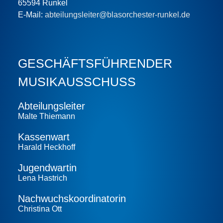
65594 Runkel
E-Mail:
abteilungsleiter@blasorchester-runkel.de
GESCHÄFTS­FÜHRENDER
MUSIKAUSSCHUSS
Abteilungs­leiter
Malte Thiemann
Kassenwart
Harald Heckhoff
Jugendwartin
Lena Hastrich
Nachwuchs­koordinatorin
Christina Ott